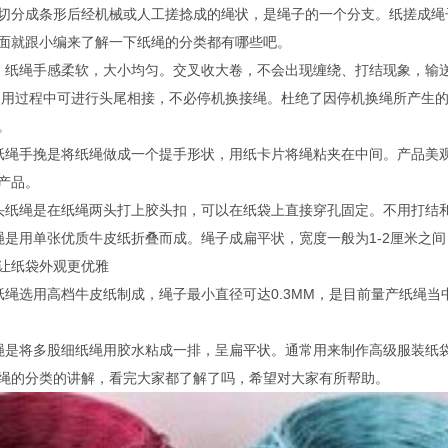
切分成条形后经机械或人工搓捻成的绳状，是绳子的一个分支。纸搓成绳
面就跟小编来了解一下纸绳的分类都有哪些吧。
：纸绳手感柔软，大小均匀。交叉收大卷，不会出现缠绕、打结现象，输
，使用过程中可进行头尾相接，不必停机换接绳。杜绝了因停机换绳所产生
。
纸绳手挽是将纸绳做成一个提手形状，用纸卡片将绳粘夹在中间。产品美
产品。
头纸绳是在纸绳两头打上胶头扣，可以在纸袋上直接穿孔固定。不用打结
绳是用单张优质牛皮纸折叠而成。绳子成扁平状，宽度一般为1-2厘米之
让纸袋外观更优雅
纸绳选用高档牛皮纸制成，绳子最小直径可达0.3MM，是目前量产纸绳
绳是将多股细纸绳用胶水粘成一排，呈扁平状。通常用来制作高级服装纸
绳的分类的讲解，看完大家都了解了吗，希望对大家有所帮助。