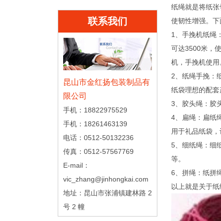
纸绳就是将纸张
联系我们
使韧性增强。下
1、手挽机纸绳
可达3500米
机，手挽机使用
2、纸绳手挽：
昆山市金红扬包装制品有
纸袋理想的配套
限公司
3、胶头绳：胶
手机：18822975529
4、扁绳：扁纸
手机：18261463139
用于礼品纸袋，
电话：0512-50132236
5、细纸绳：细
传真：0512-57567769
等。
E-mail：
6、拼绳：纸拼
vic_zhang@jinhongkai.com
以上就是关于纸
地址：昆山市张浦镇建林路 2
号 2 幢