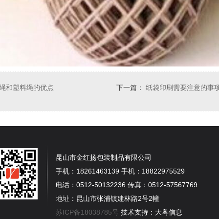
绳和塑料绳的优点
下一篇：
纸袋印刷需要注意的事
昆山市金红扬包装制品有限公司
手机：18261463139 手机：18822975529
电话：0512-50132236 传真：0512-57567769
地址：昆山市张浦镇建林路2号2幢
苏ICP备18038785号
技术支持：大粤信息