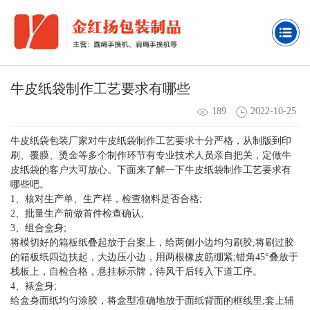
牛皮纸袋制作工艺要求有哪些
189
2022-10-25
牛皮纸袋包装厂家对牛皮纸袋制作工艺要求十分严格，从制版到印
刷、覆膜、烫金等多个制作环节有专业技术人员亲自把关，定做牛
皮纸袋的客户大可放心。下面来了解一下牛皮纸袋制作工艺要求有
哪些吧。
1、核对生产单、生产样，检查物料是否合格;
2、批量生产前做首件检查确认;
3、组合盒身;
将模切好的箱板纸叠起放于台案上，给两侧小边均匀刷胶;将刷过胶
的箱板纸四边扶起，大边压小边，用两根橡皮筋绷紧;错角45°叠放于
栈板上，自检合格，悬挂标示牌，待风干后转入下道工序。
4、裱盒身;
给盒身面纸均匀涂胶，将盒型准确地放于面纸背面的框线里;套上辅