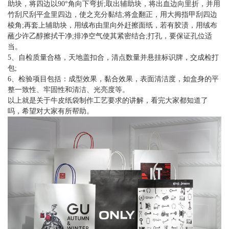
助块，将四边以90°角向下弯折;取出辅助块，将出血边向里折，并用
竹刮尺刮平盒里四边，使之充分黏结;将盒翻正，用大拇指甲刮四边
棱角;再套上辅助块，用绒布由里向外赶擦面纸，若有胶渍，用绒布
蘸少许乙醇擦拭干净;排净空气使其紧密结合;打孔，要保证孔位适
当。
5、自检质量合格，天地盖扣合，清点数量并悬挂标识牌，交成检打
包;
6、检验项目包括：成型效果，黏合效果，表面清洁度，如盒身的平
整一致性、牢固性和清洁、光亮度等。
以上就是关于牛皮纸袋制作工艺要求的讲解，看完大家都知道了
吗，希望对大家有所帮助。